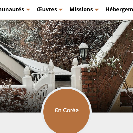
unautés
Œuvres
Missions
Hébergem
En Corée