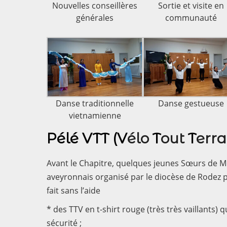
Nouvelles conseillères
Sortie et visite en
générales
communauté
Danse traditionnelle
Danse gestueuse
vietnamienne
Pélé VTT (V
élo
T
out
T
erra
Avant le Chapitre, quelques jeunes Sœurs de Mon
aveyronnais organisé par le diocèse de Rodez p
fait sans l’aide
* des TTV en t-shirt rouge (très très vaillants) 
sécurité ;