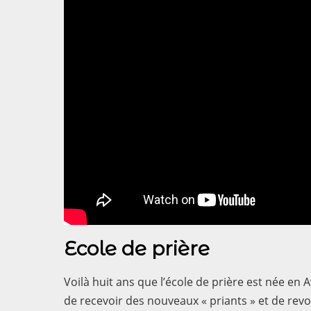
Ecole de prière
Voilà huit ans que l’école de prière est née en
de recevoir des nouveaux « priants » et de rev