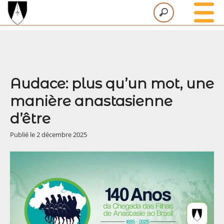
Nous connaître
Communautés
Œuvres
Audace: plus qu’un mot, une
Missions
manière anastasienne
d’être
Hébergements
Publié le 2 décembre 2025
Actualités
Contact